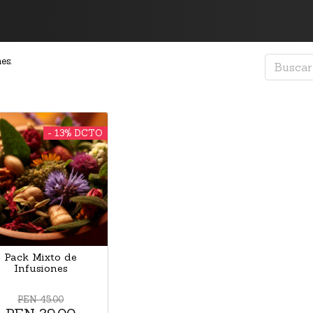
Buscar
es.
product
13% DCTO
Pack Mixto de
Infusiones
PEN 45.00